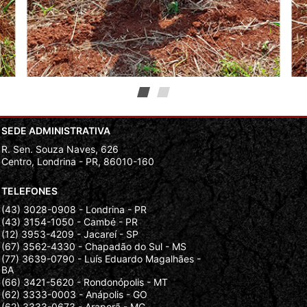
SEDE ADMINISTRATIVA
R. Sen. Souza Naves, 626
Centro, Londrina - PR, 86010-160
TELEFONES
(43) 3028-0908 - Londrina - PR
(43) 3154-1050 - Cambé - PR
(12) 3953-4209 - Jacareí - SP
(67) 3562-4330 - Chapadão do Sul - MS
(77) 3639-0790 - Luís Eduardo Magalhães -
BA
(66) 3421-5620 - Rondonópolis - MT
(62) 3333-0003 - Anápolis - GO
(62) 3333-0673 - Araporã - MG