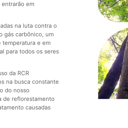
s entrarão em
iadas na luta contra o
o gás carbônico, um
e temperatura e em
al para todos os seres
sso da RCR
os na busca constante
ro do nosso
 de reflorestamento
matamento causadas