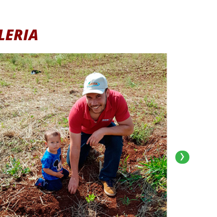
LERIA
›