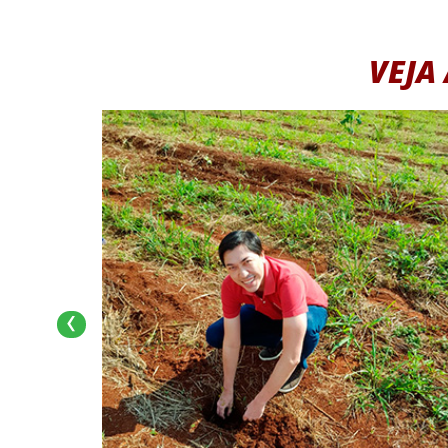
VEJA
‹